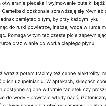
 otwieranie plecaka i wyjmowanie butelki bądź
 Camelbaki doskonale sprawdzają się również z
jednak pamiętać o tym, by przy każdym łyku
ąć do rurki powietrze, inaczej woda w rurce 
ąć. Pomaga w tym też częste picie zapewniają
urce oraz wlanie do worka ciepłego płynu.
 wraz z potem tracimy też cenne elektrolity, 
 o ich uzupełnianiu. W aptekach, sklepach sp
ch dostępne są one w formie tabletek czy prosz
ię do wody – powstaje wtedy napój izotoniczn
ć gotowy napój lub zrobić go samemu: do litra