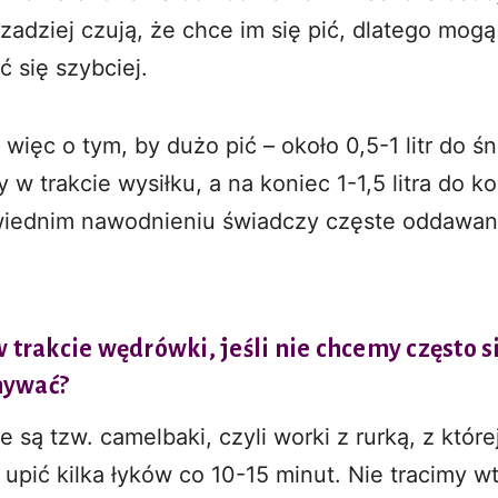
rzadziej czują, że chce im się pić, dlatego mogą
 się szybciej.
 więc o tym, by dużo pić – około 0,5-1 litr do śn
ry w trakcie wysiłku, a na koniec 1-1,5 litra do kol
iednim nawodnieniu świadczy częste oddawan
w trakcie wędrówki, jeśli nie chcemy często s
mywać?
e są tzw. camelbaki, czyli worki z rurką, z które
pić kilka łyków co 10-15 minut. Nie tracimy w