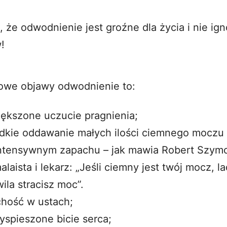
, że odwodnienie jest groźne dla życia i nie ign
!
owe objawy odwodnienie to:
ększone uczucie pragnienia;
dkie oddawanie małych ilości ciemnego moczu
intensywnym zapachu – jak mawia Robert Szym
alaista i lekarz: „Jeśli ciemny jest twój mocz, l
ila stracisz moc”.
hość w ustach;
yspieszone bicie serca;