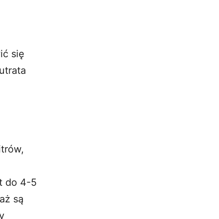
ić się
utrata
trów,
t do 4-5
aż są
y