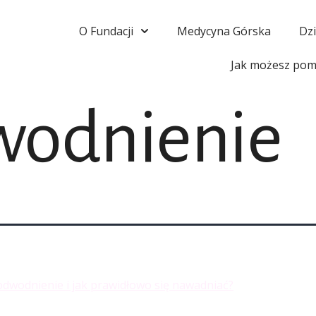
O Fundacji
Medycyna Górska
Dzi
Jak możesz pom
odnienie
odwodnienie i jak prawidłowo się nawadniać?