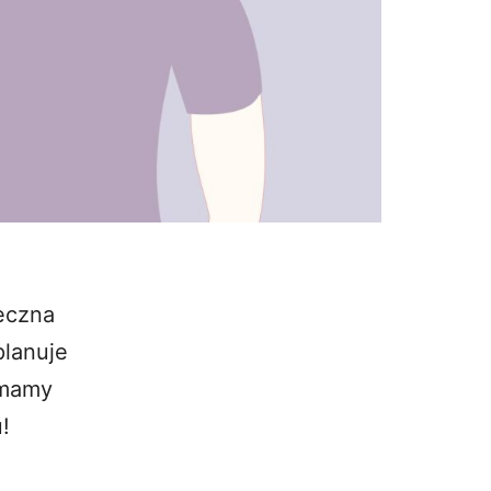
neczna
planuje
 mamy
!