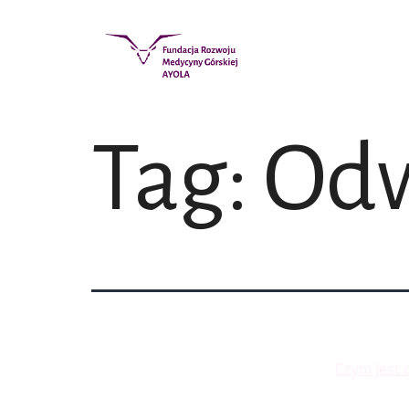
Tag:
Odw
Czym jest 