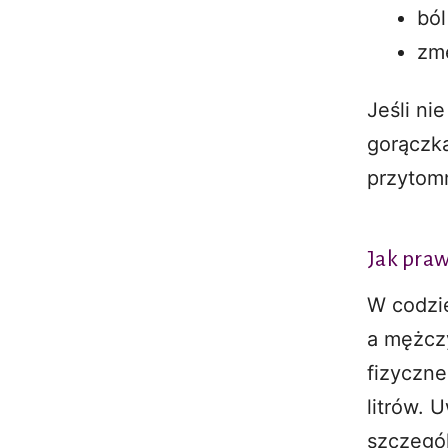
ból
zmę
Jeśli ni
gorączka
przytom
Jak pra
W codzie
a mężczy
fizyczn
litrów. 
szczegó