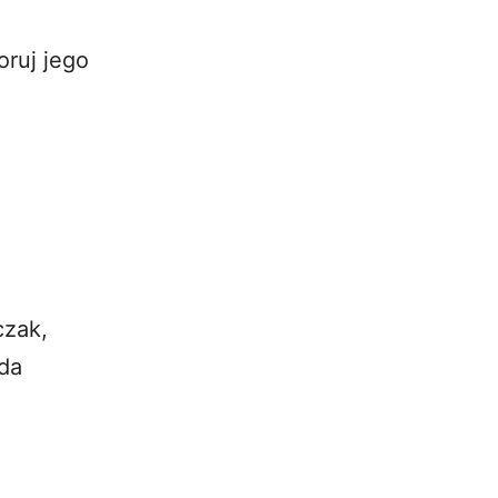
oruj jego
czak,
ada