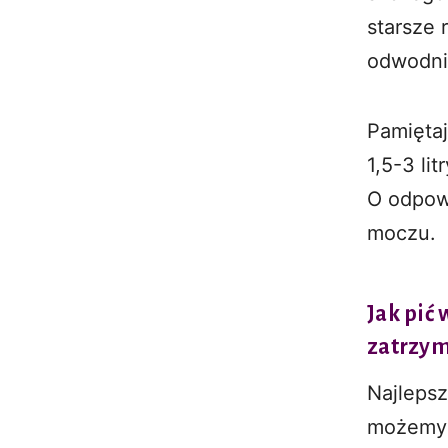
starsze 
odwodnić
Pamiętaj
1,5-3 lit
O odpow
moczu.
Jak pić 
zatrzy
Najlepsz
możemy u