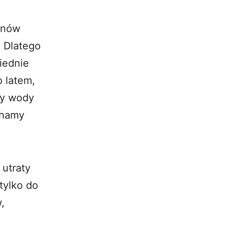
łynów
 Dlatego
iednie
 latem,
ty wody
chamy
utraty
tylko do
,