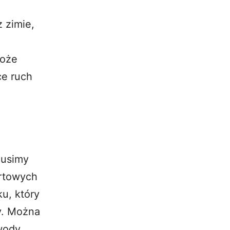
 zimie,
może
ce ruch
musimy
ortowych
ku, który
y. Można
 wody