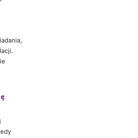
iadania,
acji.
ie
ię
j
tedy