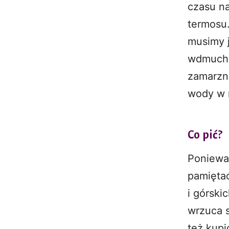
czasu na
termosu.
musimy 
wdmuchn
zamarzn
wody w r
Co pić?
Ponieważ
pamiętać
i górski
wrzuca s
też kupi