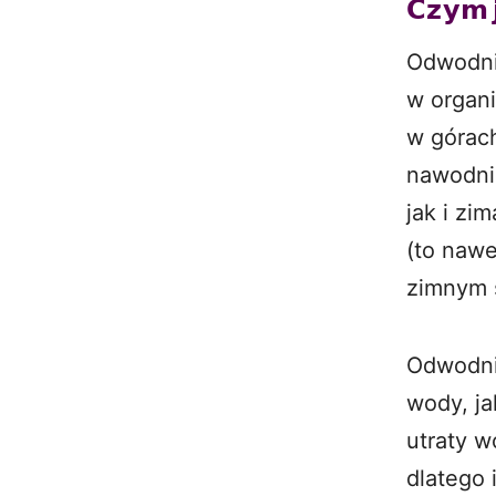
𝗖𝘇𝘆𝗺 
Odwodnie
w organ
w górac
nawodnie
jak i zi
(to naw
zimnym 
Odwodni
wody, ja
utraty w
dlatego 