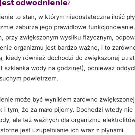
𝗲𝘀𝘁 𝗼𝗱𝘄𝗼𝗱𝗻𝗶𝗲𝗻𝗶𝗲?
nie to stan, w którym niedostateczna ilość p
izmie zaburza jego prawidłowe funkcjonowanie.
h, przy zwiększonym wysiłku fizycznym, odpow
nie organizmu jest bardzo ważne, i to zarówno
mą, kiedy również dochodzi do zwiększonej utra
et szklanka wody na godzinę!), ponieważ oddy
suchym powietrzem.
enie może być wynikiem zarówno zwiększonej 
k i tym, że za mało pijemy. Dochodzi wtedy nie 
ody, ale też ważnych dla organizmu elektrolitów
istotne jest uzupełnianie ich wraz z płynami.