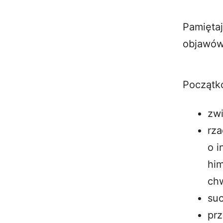
Pamiętaj
objawów
Początk
zwi
rza
o 
him
chw
suc
prz