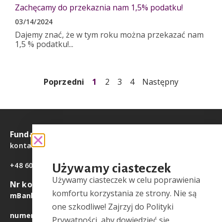
Zachęcamy do przekaznia nam 1,5% podatku!
03/14/2024
Dajemy znać, że w tym roku można przekazać nam
1,5 % podatku!...
Poprzedni
1
2
3
4
Następny
Fundacja Ayola
kontakt@fundacjaayola.pl
+48 608 468 918
Używamy ciasteczek
Używamy ciasteczek w celu poprawienia
Nr konta
komfortu korzystania ze strony. Nie są
mBank
41 1140 2004 0000 3702 8134 6715
one szkodliwe! Zajrzyj do Polityki
numer IBAN
PL 41 1140 2004 0000 3702 8134 6715
Prywatności, aby dowiedzieć się