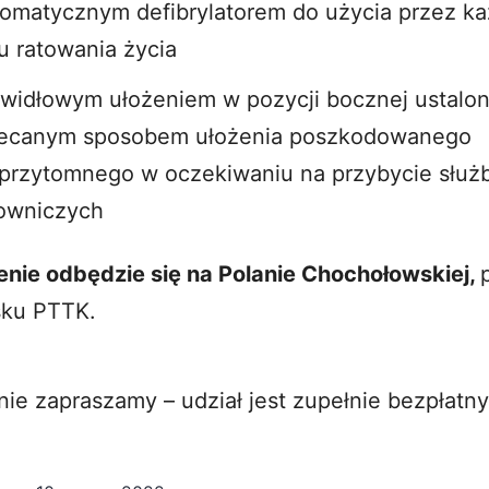
omatycznym defibrylatorem do użycia przez k
u ratowania życia
widłowym ułożeniem w pozycji bocznej ustalone
lecanym sposobem ułożenia poszkodowanego
przytomnego w oczekiwaniu na przybycie służ
towniczych
nie odbędzie się na Polanie Chochołowskiej,
sku PTTK.
ie zapraszamy – udział jest zupełnie bezpłatny