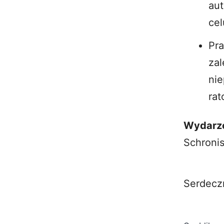
aut
cel
Pra
za
nie
ra
Wydarze
Schroni
Serdeczn