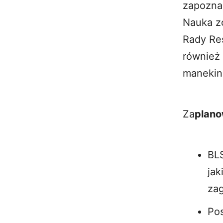
zapozna
Nauka z
Rady Res
również
manekina
Za
plano
BLS
jak
zag
Pos