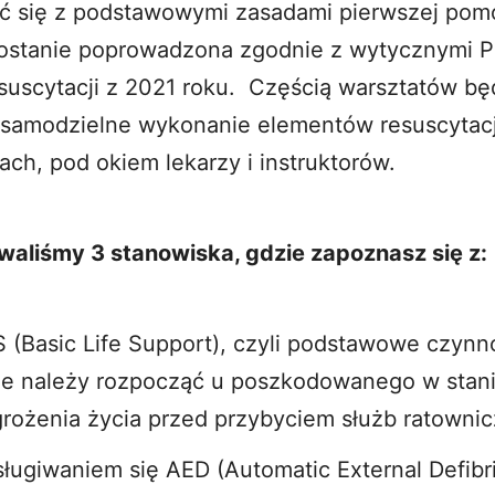
ć się z podstawowymi zasadami pierwszej pom
ostanie poprowadzona zgodnie z wytycznymi Po
uscytacji z 2021 roku. Częścią warsztatów bę
 samodzielne wykonanie elementów resuscytacj
ch, pod okiem lekarzy i instruktorów.
waliśmy 3 stanowiska, gdzie zapoznasz się z:
 (Basic Life Support), czyli podstawowe czynn
ie należy rozpocząć u poszkodowanego w stan
rożenia życia przed przybyciem służb ratownic
ługiwaniem się AED (Automatic External Defibril