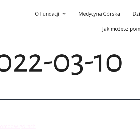
O Fundacji
Medycyna Górska
Dzi
Jak możesz pom
022-03-10
pomoc w górach