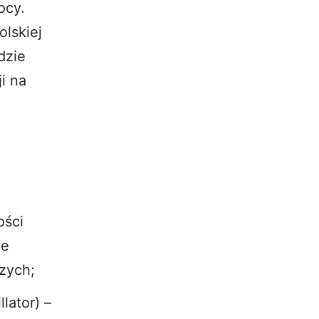
ocy.
lskiej
dzie
i na
ości
ie
zych;
lator) –