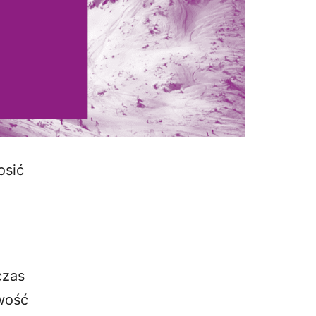
osić
czas
iwość