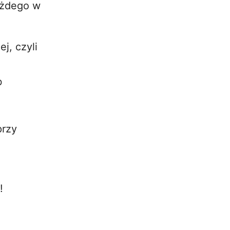
ażdego w
j, czyli
b
przy
!