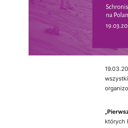
19.03.20
wszystk
organiz
„Pierws
których 