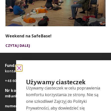
Weekend na SafeBase!
CZYTAJ DALEJ
Fundacja Ayola
kontakt@fundacjaayola.pl
+48 608 468 918
Używamy ciasteczek
Używamy ciasteczek w celu poprawienia
Nr konta
komfortu korzystania ze strony. Nie są
mBank
41 1140 2004 0000 3702 8134 6715
one szkodliwe! Zajrzyj do Polityki
numer IBAN
PL 41 1140 2004 0000 3702 8134 6715
Prywatności, aby dowiedzieć się