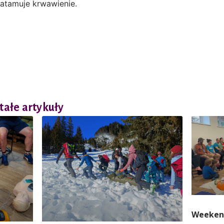
zatamuje krwawienie.
ałe artykuły
Weekend