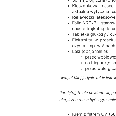
Kieszonkowa maseczk
aktualne wytyczne res
Rękawiczki lateksowe 
Folia NRCx2 – stanowi
chustę trójkątną do u
Tabletka glukozy / cu
Elektrolity w proszk
czysta – np. w Alpach
Leki (opcjonalnie):
przeciwbólowe:
na biegunkę: n
przeciwalergicz
Uwaga! Miej jedynie takie leki, 
Pamiętaj, że nie powinno się p
alergiczna może być zagrożenie
Krem z filtrem UV (
50