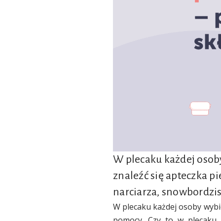
W plecaku każdej osoby
znaleźć się apteczka pi
narciarza, snowbordzis
W plecaku każdej osoby wybie
pomocy. Czy to w plecaku t