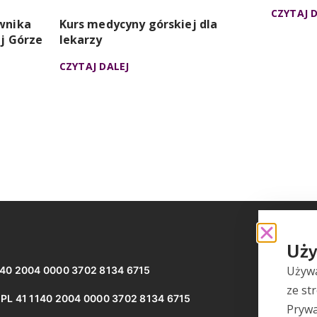
CZYTAJ 
wnika
Kurs medycyny górskiej dla
j Górze
lekarzy
CZYTAJ DALEJ
Uży
Używa
140 2004 0000 3702 8134 6715
ze st
N
PL 41 1140 2004 0000 3702 8134 6715
Prywa