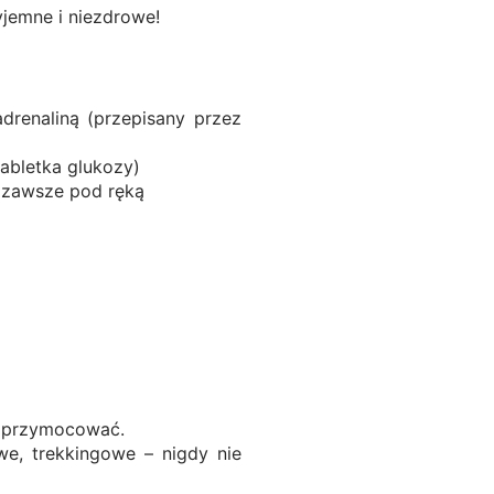
yjemne i niezdrowe!
drenaliną (przepisany przez
tabletka glukozy)
i zawsze pod ręką
)
ie przymocować.
we, trekkingowe – nigdy nie