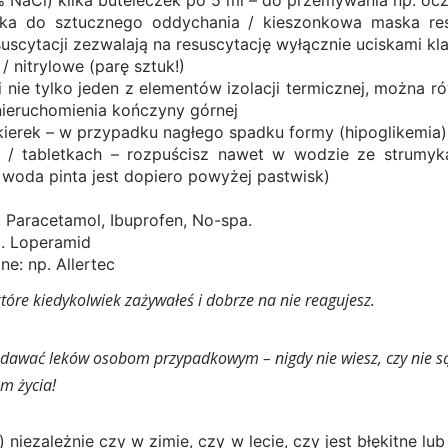
a do sztucznego oddychania / kieszonkowa maska resu
uscytacji zezwalają na resuscytację wyłącznie uciskami kla
/ nitrylowe (parę sztuk!)
 nie tylko jeden z elementów izolacji termicznej, można r
nieruchomienia kończyny górnej
kierek – w przypadku nagłego spadku formy (hipoglikemia)
u / tabletkach – rozpuścisz nawet w wodzie ze strumyk
 woda pinta jest dopiero powyżej pastwisk)
 Paracetamol, Ibuprofen, No-spa.
p. Loperamid
ne: np. Allertec
które kiedykolwiek zażywałeś i dobrze na nie reagujesz.
odawać leków osobom przypadkowym – nigdy nie wiesz, czy nie są 
m życia!
) niezależnie czy w zimie, czy w lecie, czy jest błękitne l