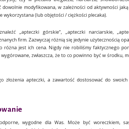
 dowolnie modyfikowana, w zależności od aktywności jaką 
 wykorzystana (lub objętości / ciężkości plecaka).
leźć „apteczki górskie”, „apteczki narciarskie, „aptec
 znanych firm. Zazwyczaj różnią się jedynie użytecznością op
to różna jest ich cena. Nigdy nie robiliśmy faktycznego po
ć wygórowane, zwłaszcza, że to co powinno być w środku, mo
o złożenia apteczki, a zawartość dostosować do swoich 
owanie
odporne, wygodne dla Was. Może być woreczkiem, sasz