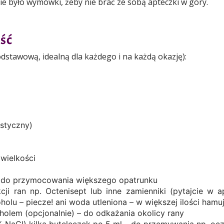
nie było wymówki, żeby nie brać ze sobą apteczki w góry.
ść
dstawową, idealną dla każdego i na każdą okazję):
astyczny)
 wielkości
e do przymocowania większego opatrunku
cji ran np. Octenisept lub inne zamienniki (pytajcie w a
holu – piecze! ani woda utleniona – w większej ilości hamuj
olem (opcjonalnie) – do odkażania okolicy rany
9% NaCl) kilka buteleczek po 5 ml – do przemywania np. ocz