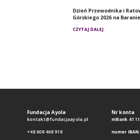
Dzień Przewodnika i Rato
Górskiego 2026 na Baranie
CZYTAJ DALEJ
Fundacja Ayola
Nr konta
kontakt@fundacjaayola.pl
mBank
41 1
+48 608 468 918
numer IBA