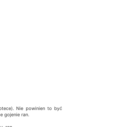
ptece). Nie powinien to być
e gojenie ran.
u, ran