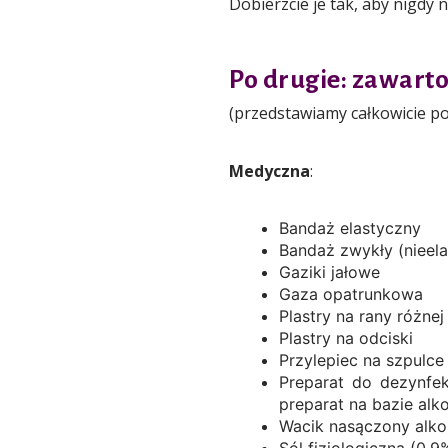
Dobierzcie je tak, aby nigdy 
Po drugie: zawarto
(przedstawiamy całkowicie po
Medyczna
:
Bandaż elastyczny
Bandaż zwykły (nieel
Gaziki jałowe
Gaza opatrunkowa
Plastry na rany różnej
Plastry na odciski
Przylepiec na szpulc
Preparat do dezynfek
preparat na bazie alko
Wacik nasączony alkoh
Sól fizjologiczna (0,