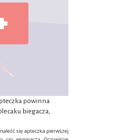
 apteczka powinna
 plecaku biegacza,
naleźć się apteczka pierwszej
y czy wspinacza. Oczywiście