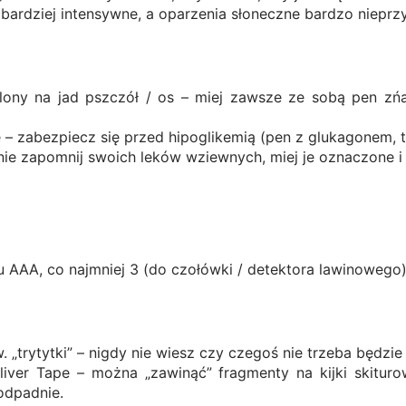
bardziej intensywne, a oparzenia słoneczne bardzo nieprz
ulony na jad pszczół / os – miej zawsze ze sobą pen zńa
 – zabezpiecz się przed hipoglikemią (pen z glukagonem, 
nie zapomnij swoich leków wziewnych, miej je oznaczone 
)
 AAA, co najmniej 3 (do czołówki / detektora lawinowego
. „trytytki” – nigdy nie wiesz czy czegoś nie trzeba będz
iver Tape – można „zawinąć” fragmenty na kijki skituro
 odpadnie.